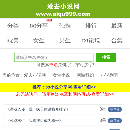
HOT
分类
txt分享
强推
排行
最新
耽美
女生
男生
txt论坛
合集
可搜索
书名
关键字，宁可少字!
当前位置：
爱去小说网
→
女生小说
→
网游科幻
→ 小说列表
推荐：txt小说分享网-查看详细>>
若无法访问，请更换浏览器和网络再试-查看详细>>
3星
《游戏入侵，我一疯子你说我开挂？》
📖 简介
3星
《公路求生：我靠摆烂成为榜一》
📖 简介