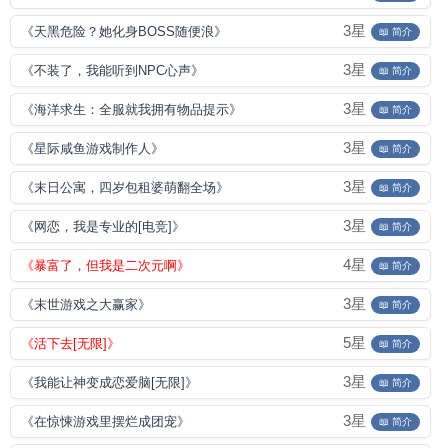
3星
《天黑危险？她化身BOSS随便浪》
📖 简介
3星
《不装了，我能听到NPC心声》
📖 简介
3星
《海洋求生：全服就我拥有物品提示》
📖 简介
3星
《星际咸鱼游戏制作人》
📖 简介
3星
《末日公寓，四岁包租婆萌翻全场》
📖 简介
3星
《网恋，我是专业的[电竞]》
📖 简介
4星
《暴富了，但我是二次元啊》
📖 简介
3星
《末世游戏之大赢家》
📖 简介
5星
《活下去[无限]》
📖 简介
3星
《我能让神变成恋爱脑[无限]》
📖 简介
3星
《在惊悚游戏里摆烂成团宠》
📖 简介