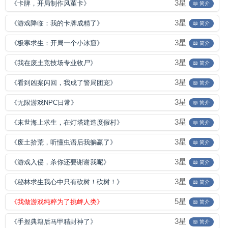
3星
《卡牌，开局制作风堇卡》
📖 简介
3星
《游戏降临：我的卡牌成精了》
📖 简介
3星
《极寒求生：开局一个小冰窟》
📖 简介
3星
《我在废土竞技场专业收尸》
📖 简介
3星
《看到凶案闪回，我成了警局团宠》
📖 简介
3星
《无限游戏NPC日常》
📖 简介
3星
《末世海上求生，在灯塔建造度假村》
📖 简介
3星
《废土拾荒，听懂虫语后我躺赢了》
📖 简介
3星
《游戏入侵，杀你还要谢谢我呢》
📖 简介
3星
《秘林求生我心中只有砍树！砍树！》
📖 简介
5星
《我做游戏纯粹为了挑衅人类》
📖 简介
3星
《手握典籍后马甲精封神了》
📖 简介