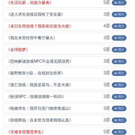
5星
《生活玩家，但战力爆表》
📖 简介
3星
《进入求生游戏后我有了安全屋》
📖 简介
4星
《末日生存游戏？我靠捡垃圾当大佬》
📖 简介
3星
《我在末世经营中餐厅爆火》
📖 简介
5星
《全球惊梦》
📖 简介
3星
《恐怖解谜游戏NPC不会遇见阴湿男》
📖 简介
3星
《最野救世小队，在线肘击世界》
📖 简介
3星
《逃亡游戏：我真是菜鸟，不是大佬》
📖 简介
3星
《扮演NPC：惊悚游戏唯一BUG》
📖 简介
3星
《电梯求生：我开任意门物资堆成山》
📖 简介
3星
《游戏降临：在末世当强者我很认真》
📖 简介
5星
《灾难末世囤货求生》
📖 简介