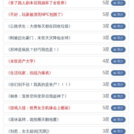
5星
《拿了路人剧本后我崩坏了全世界》
📖 简介
5星
《不好，玩家被漂亮NPC包围了》
📖 简介
3星
《公路求生：大佬每天都在回收垃圾》
📖 简介
3星
《刚被赶出豪门，末世天灾降临全球》
📖 简介
3星
《邪神是疯批？好巧我也是！》
📖 简介
4星
《末世房产大亨》
📖 简介
5星
《生活玩家，但战力爆表》
📖 简介
3星
《你们别不信！我真的是丧尸！！！》
📖 简介
3星
《御兽：宠兽空间变异后我超神了》
📖 简介
5星
《游戏入侵：抢男女主机缘会上瘾诶》
📖 简介
3星
《退休返聘，诡怪圈天翻地覆》
📖 简介
3星
《别惹，女主超凶[无限]》
📖 简介