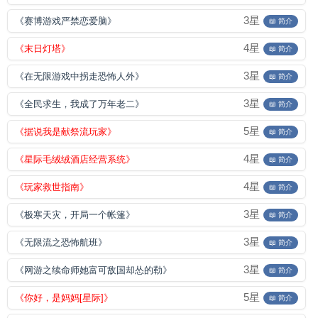
3星
《赛博游戏严禁恋爱脑》
📖 简介
4星
《末日灯塔》
📖 简介
3星
《在无限游戏中拐走恐怖人外》
📖 简介
3星
《全民求生，我成了万年老二》
📖 简介
5星
《据说我是献祭流玩家》
📖 简介
4星
《星际毛绒绒酒店经营系统》
📖 简介
4星
《玩家救世指南》
📖 简介
3星
《极寒天灾，开局一个帐篷》
📖 简介
3星
《无限流之恐怖航班》
📖 简介
3星
《网游之续命师她富可敌国却怂的勒》
📖 简介
5星
《你好，是妈妈[星际]》
📖 简介