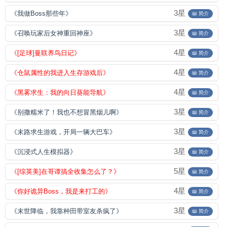
3星
《我做Boss那些年》
📖 简介
3星
《召唤玩家后女神重回神座》
📖 简介
4星
《[足球]曼联养鸟日记》
📖 简介
4星
《仓鼠属性的我进入生存游戏后》
📖 简介
4星
《黑雾求生：我的向日葵能导航》
📖 简介
3星
《别撒糯米了！我也不想冒黑烟儿啊》
📖 简介
3星
《末路求生游戏，开局一辆大巴车》
📖 简介
3星
《沉浸式人生模拟器》
📖 简介
5星
《[综英美]在哥谭搞全收集怎么了？》
📖 简介
4星
《你好诡异Boss，我是来打工的》
📖 简介
3星
《末世降临，我靠种田带室友杀疯了》
📖 简介