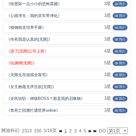
3星
《给星际一点小小的恐怖震撼》
📖 简介
3星
《公路求生：我的灵车带净化》
📖 简介
3星
《植物精灵培养手册》
📖 简介
3星
《作死我是认真的[无限]》
📖 简介
4星
《进了[无限]公司上班》
📖 简介
5星
《玩偶师[无限]》
📖 简介
3星
《无限生存游戏全靠苟》
📖 简介
3星
《女主她毫无求生欲[无限]》
📖 简介
3星
《全民转职：神级BOSS？那是我的召唤物》
📖 简介
3星
《拿死亡回溯打通世界online》
📖 简介
网游科幻
1/16页
2313
150
1
2
3
4
5
GO