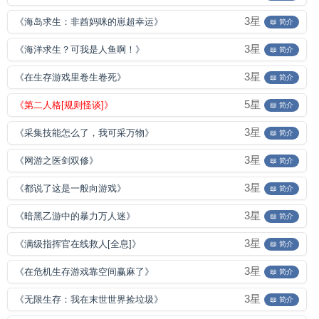
3星
《海岛求生：非酋妈咪的崽超幸运》
📖 简介
3星
《海洋求生？可我是人鱼啊！》
📖 简介
3星
《在生存游戏里卷生卷死》
📖 简介
5星
《第二人格[规则怪谈]》
📖 简介
3星
《采集技能怎么了，我可采万物》
📖 简介
3星
《网游之医剑双修》
📖 简介
3星
《都说了这是一般向游戏》
📖 简介
3星
《暗黑乙游中的暴力万人迷》
📖 简介
3星
《满级指挥官在线救人[全息]》
📖 简介
3星
《在危机生存游戏靠空间赢麻了》
📖 简介
3星
《无限生存：我在末世世界捡垃圾》
📖 简介