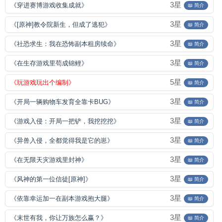
3星
《穿进赛博游戏收集成就》
📖 简介
3星
《[原神]教令院新生，但成了逃犯》
📖 简介
3星
《社恐求生：我在恐怖副本租房续命》
📖 简介
3星
《在生存游戏里苟成锦鲤》
📖 简介
5星
《玩游戏玩出个编制》
📖 简介
3星
《开局一辆购物车发育全靠卡BUG》
📖 简介
3星
《游戏入侵：开局一把铲，我挖挖挖》
📖 简介
3星
《异兽入侵，全都觉得我是它的崽》
📖 简介
3星
《在无限天灾游戏里封神》
📖 简介
3星
《风神的第一位信徒[原神]》
📖 简介
3星
《依靠幸运加一在副本游戏抱大腿》
📖 简介
3星
《末世有我，你让万族怎么赢？》
📖 简介