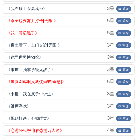
3星
《我在废土采集成神》
📖 简介
5星
《今天也要努力打卡[无限]》
📖 简介
5星
《我，幕后黑手》
📖 简介
3星
《废土庸医，上门义诊[无限]》
📖 简介
3星
《诡异世界博物馆》
📖 简介
3星
《末世：我靠系统无敌了》
📖 简介
5星
《当真剑客混入武侠游戏[全息]》
📖 简介
3星
《末世，我在疯子中求生》
📖 简介
3星
《维度游戏》
📖 简介
3星
《规则怪谈：不如睡觉》
📖 简介
4星
《恋游NPC被迫在恐游万人迷》
📖 简介