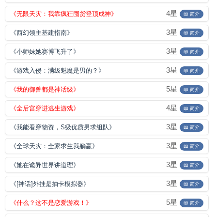
4星
《无限天灾：我靠疯狂囤货登顶成神》
📖 简介
3星
《西幻领主基建指南》
📖 简介
3星
《小师妹她赛博飞升了》
📖 简介
3星
《游戏入侵：满级魅魔是男的？》
📖 简介
5星
《我的御兽都是神话级》
📖 简介
4星
《全后宫穿进逃生游戏》
📖 简介
3星
《我能看穿物资，S级优质男求组队》
📖 简介
3星
《全球天灾：全家求生我躺赢》
📖 简介
3星
《她在诡异世界讲道理》
📖 简介
3星
《[神话]外挂是抽卡模拟器》
📖 简介
5星
《什么？这不是恋爱游戏！》
📖 简介