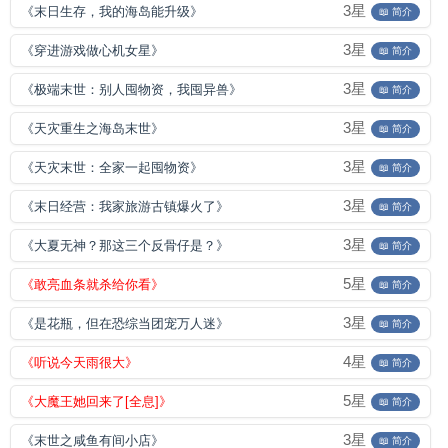
3星
《末日生存，我的海岛能升级》
📖 简介
3星
《穿进游戏做心机女星》
📖 简介
3星
《极端末世：别人囤物资，我囤异兽》
📖 简介
3星
《天灾重生之海岛末世》
📖 简介
3星
《天灾末世：全家一起囤物资》
📖 简介
3星
《末日经营：我家旅游古镇爆火了》
📖 简介
3星
《大夏无神？那这三个反骨仔是？》
📖 简介
5星
《敢亮血条就杀给你看》
📖 简介
3星
《是花瓶，但在恐综当团宠万人迷》
📖 简介
4星
《听说今天雨很大》
📖 简介
5星
《大魔王她回来了[全息]》
📖 简介
3星
《末世之咸鱼有间小店》
📖 简介