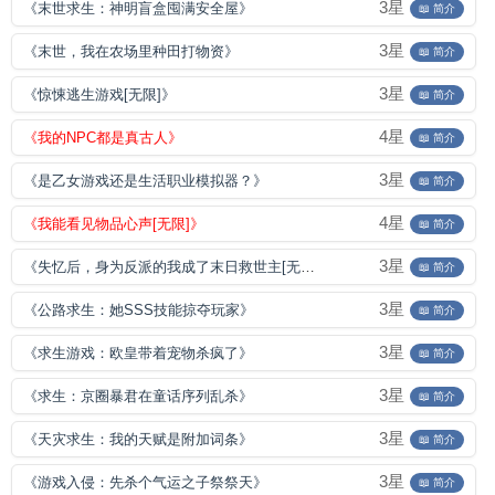
3星
《末世求生：神明盲盒囤满安全屋》
📖 简介
3星
《末世，我在农场里种田打物资》
📖 简介
3星
《惊悚逃生游戏[无限]》
📖 简介
4星
《我的NPC都是真古人》
📖 简介
3星
《是乙女游戏还是生活职业模拟器？》
📖 简介
4星
《我能看见物品心声[无限]》
📖 简介
3星
《失忆后，身为反派的我成了末日救世主[无限]》
📖 简介
3星
《公路求生：她SSS技能掠夺玩家》
📖 简介
3星
《求生游戏：欧皇带着宠物杀疯了》
📖 简介
3星
《求生：京圈暴君在童话序列乱杀》
📖 简介
3星
《天灾求生：我的天赋是附加词条》
📖 简介
3星
《游戏入侵：先杀个气运之子祭祭天》
📖 简介