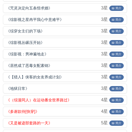
3星
《咒灵决定向五条悟求婚》
📖 简介
3星
《综影视之星冉平我心中意难平》
📖 简介
3星
《综穿女主们的下场》
📖 简介
3星
《综影视丛碾压开始》
📖 简介
3星
《综影视：男神遍地走》
📖 简介
3星
《居然成了恶毒女配素锦》
📖 简介
3星
《【猎人】侠客的女友养成计划》
📖 简介
3星
《地狱日常》
📖 简介
4星
《（综漫同人）在运动番全世界路过》
📖 简介
4星
《多谢款待[快穿]》
📖 简介
5星
《又是被迹部套路的一天》
📖 简介