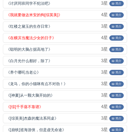
3星
《讨厌同班同学不犯法吧》
📖 简介
4星
《我就要做达米安的狗[综英美]》
📖 简介
3星
《红楼之黛玉的生存日常》
📖 简介
4星
《在横滨当魔法少女的日子》
📖 简介
3星
《聪明的大脑占据高地了》
📖 简介
3星
《白月光什么都好，除了》
📖 简介
3星
《养个哪吒当老公》
📖 简介
3星
《龙马，你的小猫咪有点不对劲！》
📖 简介
3星
《[神夏]从一颗大脑开始的》
📖 简介
4星
《[综]千手葵不靠谱》
📖 简介
3星
《[综英美]杰森的魔法系同桌》
📖 简介
3星
《[崩铁]巡海游侠，但是虚无命途》
📖 简介