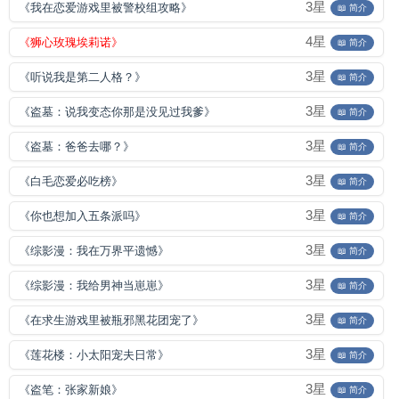
3星
《我在恋爱游戏里被警校组攻略》
📖 简介
4星
《狮心玫瑰埃莉诺》
📖 简介
3星
《听说我是第二人格？》
📖 简介
3星
《盗墓：说我变态你那是没见过我爹》
📖 简介
3星
《盗墓：爸爸去哪？》
📖 简介
3星
《白毛恋爱必吃榜》
📖 简介
3星
《你也想加入五条派吗》
📖 简介
3星
《综影漫：我在万界平遗憾》
📖 简介
3星
《综影漫：我给男神当崽崽》
📖 简介
3星
《在求生游戏里被瓶邪黑花团宠了》
📖 简介
3星
《莲花楼：小太阳宠夫日常》
📖 简介
3星
《盗笔：张家新娘》
📖 简介