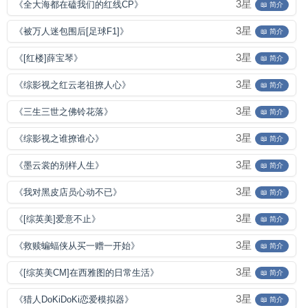
3星
《全大海都在磕我们的红线CP》
📖 简介
3星
《被万人迷包围后[足球F1]》
📖 简介
3星
《[红楼]薛宝琴》
📖 简介
3星
《综影视之红云老祖撩人心》
📖 简介
3星
《三生三世之佛铃花落》
📖 简介
3星
《综影视之谁撩谁心》
📖 简介
3星
《墨云裳的别样人生》
📖 简介
3星
《我对黑皮店员心动不已》
📖 简介
3星
《[综英美]爱意不止》
📖 简介
3星
《救赎蝙蝠侠从买一赠一开始》
📖 简介
3星
《[综英美CM]在西雅图的日常生活》
📖 简介
3星
《猎人DoKiDoKi恋爱模拟器》
📖 简介