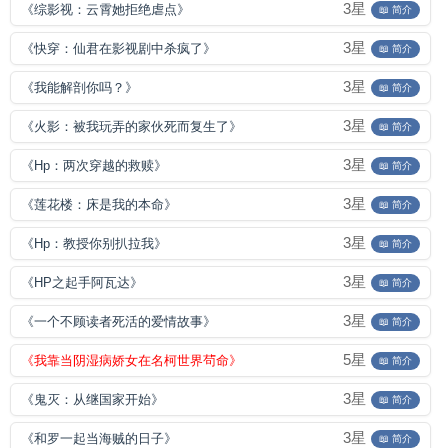
3星
《综影视：云霄她拒绝虐点》
📖 简介
3星
《快穿：仙君在影视剧中杀疯了》
📖 简介
3星
《我能解剖你吗？》
📖 简介
3星
《火影：被我玩弄的家伙死而复生了》
📖 简介
3星
《Hp：两次穿越的救赎》
📖 简介
3星
《莲花楼：床是我的本命》
📖 简介
3星
《Hp：教授你别扒拉我》
📖 简介
3星
《HP之起手阿瓦达》
📖 简介
3星
《一个不顾读者死活的爱情故事》
📖 简介
5星
《我靠当阴湿病娇女在名柯世界茍命》
📖 简介
3星
《鬼灭：从继国家开始》
📖 简介
3星
《和罗一起当海贼的日子》
📖 简介