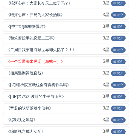
3星
《暗河心声：大家长今天上位了吗？》
📖 简介
3星
《暗河心声：开局为大家长治病》
📖 简介
3星
《[中世纪]鹰徽振翼时》
📖 简介
3星
《和笨蛋投手的恋爱二三事》
📖 简介
3星
《二周目我穿进海贼世界却失忆了？！》
📖 简介
5星
《一个普通海米罢辽［海贼王］》
📖 简介
3星
《相亲遇到禅院直哉》
📖 简介
3星
《[咒回]禅院直哉也会有青梅竹马吗》
📖 简介
3星
《[HP]希尔达·波特的生平与谎言》
📖 简介
3星
《帝君的软萌傲娇小仙鹤》
📖 简介
3星
《综影视之流殇》
📖 简介
3星
《综影视之成为女配》
📖 简介