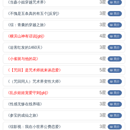
3星
《当森小姐穿越咒术界》
📖 简介
3星
《不愧是五条真的有五个[反穿]》
📖 简介
3星
《综：青囊的穿越之旅》
📖 简介
4星
《横滨山神有话说[gb]》
📖 简介
3星
《迫害红发的1460天》
📖 简介
4星
《小雀斑与他的花》
📖 简介
5星
《【咒回】是咒术师就来谈恋爱》
📖 简介
3星
《（咒回同人）咒术界变性大师》
📖 简介
5星
《乱步娃娃宠爱守则[gb]》
📖 简介
3星
《性感无惨在线养喵》
📖 简介
3星
《参宝的成仙之旅》
📖 简介
3星
《综影视：我在小世界公费恋爱》
📖 简介