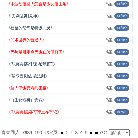
5星
《本运动漫路人怎会是少女漫主角》
📖 简介
3星
《[刀剑乱舞]鬼神》
📖 简介
3星
《社畜的怨气是特级咒灵》
📖 简介
5星
《咒术世界的普通人》
📖 简介
4星
《天与暴君家今天也在跨服打工》
📖 简介
3星
《[综英美]案件现场清理工》
📖 简介
3星
《[娱乐圈]独占欲法则》
📖 简介
4星
《路人甲也要寿终正寝》
📖 简介
3星
《［生化危机］安魂》
📖 简介
4星
《[综英美]黑客哥谭生存手记》
📖 简介
青春同人
1/52页
7686
150
1
2
3
4
5
GO