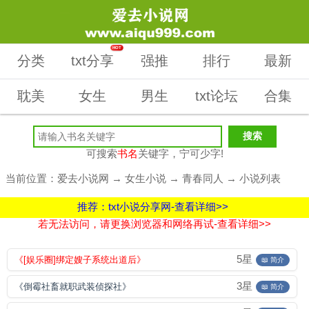
HOT
分类
txt分享
强推
排行
最新
耽美
女生
男生
txt论坛
合集
可搜索
书名
关键字，宁可少字!
当前位置：
爱去小说网
→
女生小说
→
青春同人
→ 小说列表
推荐：txt小说分享网-查看详细>>
若无法访问，请更换浏览器和网络再试-查看详细>>
5星
《[娱乐圈]绑定嫂子系统出道后》
📖 简介
3星
《倒霉社畜就职武装侦探社》
📖 简介