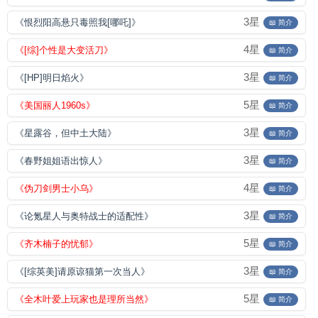
3星
《恨烈阳高悬只毒照我[哪吒]》
📖 简介
4星
《[综]个性是大变活刀》
📖 简介
3星
《[HP]明日焰火》
📖 简介
5星
《美国丽人1960s》
📖 简介
3星
《星露谷，但中土大陆》
📖 简介
3星
《春野姐姐语出惊人》
📖 简介
4星
《伪刀剑男士小乌》
📖 简介
3星
《论氪星人与奥特战士的适配性》
📖 简介
5星
《齐木楠子的忧郁》
📖 简介
3星
《[综英美]请原谅猫第一次当人》
📖 简介
5星
《全木叶爱上玩家也是理所当然》
📖 简介