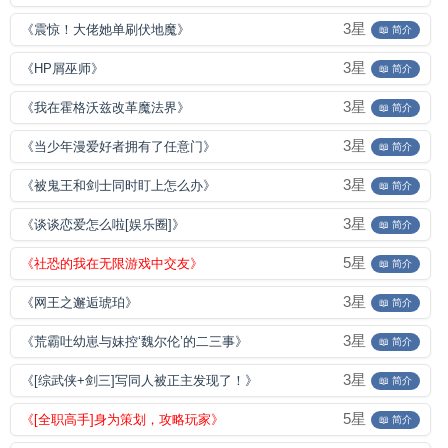
3星
《震惊！大佬她单刷伏地魔》
📖 简介
3星
《HP屑巫师》
📖 简介
3星
《我在霍格沃兹改革魔法界》
📖 简介
3星
《当少年漫爱好者拥有了任意门》
📖 简介
3星
《被鬼王和剑士同时盯上怎么办》
📖 简介
3星
《谈谈恋爱怎么啦[娱乐圈]》
📖 简介
5星
《社恐的我在无限游戏中交友》
📖 简介
3星
《网王之邂逅琥珀》
📖 简介
3星
《荒霸吐幼崽与妹控‘魏尔伦’的二三事》
📖 简介
3星
《[综武侠+剑三]写同人被正主发现了！》
📖 简介
5星
《[全职高手]身为策划，攻略玩家》
📖 简介