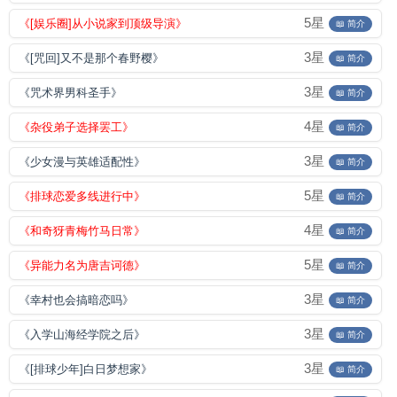
5星
《[娱乐圈]从小说家到顶级导演》
📖 简介
3星
《[咒回]又不是那个春野樱》
📖 简介
3星
《咒术界男科圣手》
📖 简介
4星
《杂役弟子选择罢工》
📖 简介
3星
《少女漫与英雄适配性》
📖 简介
5星
《排球恋爱多线进行中》
📖 简介
4星
《和奇犽青梅竹马日常》
📖 简介
5星
《异能力名为唐吉诃德》
📖 简介
3星
《幸村也会搞暗恋吗》
📖 简介
3星
《入学山海经学院之后》
📖 简介
3星
《[排球少年]白日梦想家》
📖 简介