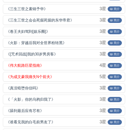
3星
《三生三世之素锦予华》
📖 简介
3星
《三生三世之会会死倔死倔的东华帝君》
📖 简介
3星
《卷王夫妇驾到[娱乐圈]》
📖 简介
3星
《火影：穿越后我对全世界粉转黑》
📖 简介
3星
《[咒术回战]我的30岁男房客》
📖 简介
4星
《伟大航路巨星指南》
📖 简介
5星
《为成文豪我痛失N个前夫》
📖 简介
3星
《真没暗堕你信吗》
📖 简介
3星
《「火影」你的乌鸦归我了》
📖 简介
3星
《舔到最后应有尽有》
📖 简介
3星
《谁看见我的白毛前男友了》
📖 简介