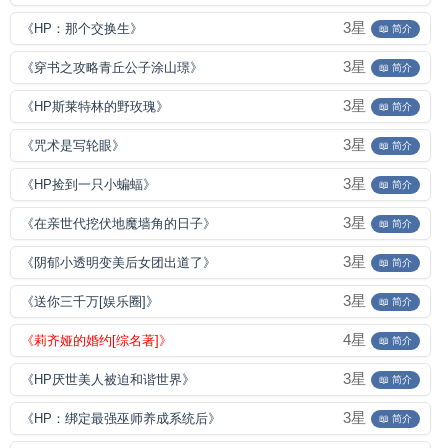
3星
《HP：那个交换生》
📖 简介
3星
《穿书之攻略青丘公子涂山璟》
📖 简介
3星
《HP斯莱特林的野玫瑰》
📖 简介
3星
《咒术是写轮眼》
📖 简介
3星
《HP捡到一只小蝙蝠》
📖 简介
3星
《在亲世代挖伏地魔墙角的日子》
📖 简介
3星
《阴郁小透明变美后女团出道了》
📖 简介
3星
《送你三千万[娱乐圈]》
📖 简介
4星
《莉齐娅的婚约[综名著]》
📖 简介
3星
《HP厌世美人被迫和谐世界》
📖 简介
3星
《HP：绑定最强巫师养成系统后》
📖 简介