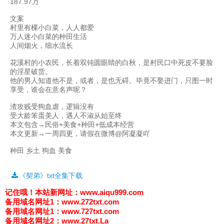
187.97万
文案
村里有棵小白菜，人人都爱
万人迷小白菜的种田生活
人间烟火，细水流长
花溪村的小农民，长着双钝圆眼睛的白秋，是村民口中死皮不要脸
的淫星破货。
他的男人知道他不是，或者，是也无碍。毕竟不娶进门，只图一时
享受，谁会在意名声呢？
渣攻贱受狗血虐，逻辑没有
受大龄笨蛋美人，遇人不淑从始至终
本文包含→民俗+美食+种田+低成本经营
本文更新→一周四更，请假在微博@阿凝凝吖
种田 乡土 狗血 美食
《契弟》txt全集下载
记住哦！
本站新网址：www.aiqu999.com
备用域名网址1：
www.272txt.com
备用域名网址1：
www.727txt.com
备用域名网址2：
www.27txt.La