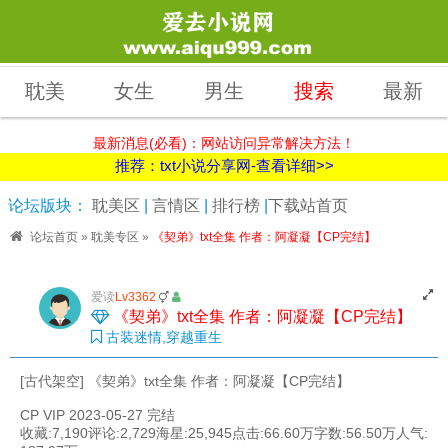
耽美
女生
男生
搜索
最新
最新消息(必看)：网站访问异常解决方法！
推荐：txt小说分享网-查看详细>>
论坛版块：
耽美区
|
言情区
|
排行榜
|
下载站首页
论坛首页
»
耽美专区
»
《契弟》txt全集 作者：阿凝凝【CP完结】
爱读
Lv3362
《契弟》txt全集 作者：阿凝凝【CP完结】
古装迷情,穿越重生
[古代架空] 《契弟》txt全集 作者：阿凝凝【CP完结】
CP VIP 2023-05-27 完结
收藏:7,190评论:2,729海星:25,945点击:66.60万字数:56.50万人气: