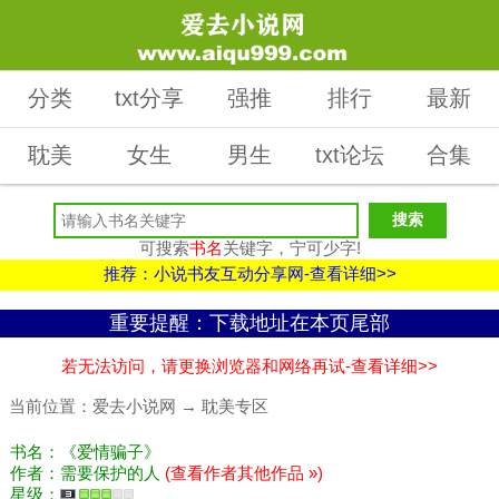
分类
txt分享
强推
排行
最新
耽美
女生
男生
txt论坛
合集
可搜索
书名
关键字，宁可少字!
推荐：小说书友互动分享网-查看详细>>
重要提醒：下载地址在本页尾部
若无法访问，请更换浏览器和网络再试-查看详细>>
当前位置：
爱去小说网
→
耽美专区
书名：《爱情骗子》
作者：需要保护的人
(查看作者其他作品 »)
星级：