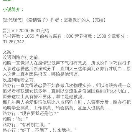
小说简介：
[近代现代] 《爱情骗子》作者：需要保护的人【完结】
晋江VIP2026-05-31完结
总书评数：1059 当前被收藏数：890 营养液数：1988 文章积分：
31,267,342
文案：
没遇到路亦行之前。
顾盼一直觉得人在感情里低声下气很有意思，所以扮作乖巧跟很多
人谈过恋爱然后断崖式分手，直到大三这年骗到路亦行才明白，原
来这世上真有因果报应，哪怕是他活该。
没遇到顾盼之前。
路亦行一直觉得谈恋爱不如多做几次物理实验，所以冷眼旁观一众
追求者和联姻女孩多年，直到以交流生身份回国遇到顾盼才明白，
原来这世上真有誓不罢休，哪怕是他被骗。
那几年两人的爱恨情仇堪比八点档狗血剧，东窗事发后，路亦行把
顾盼学业搞黄、工作搞黄、约会搞黄、甚至人也搞黄……
路亦行：“现在要我还是他？”
顾盼：“他！”
路亦行：“有种别红眼。”
路亦行：“好了，不闹了，过来我抱。”