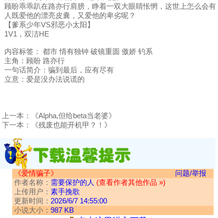
顾盼乖乖趴在路亦行肩膀，睁着一双大眼睛怅惘，这世上怎么会有
人既爱他的漂亮皮囊，又爱他的卑劣呢？
【爹系少年VS邪恶小太阳】
1V1，双洁HE
内容标签： 都市 情有独钟 破镜重圆 傲娇 钓系
主角：顾盼 路亦行
一句话简介：骗到最后，应有尽有
立意：爱是没办法说谎的
上一本：
《Alpha,但给beta当老婆》
下一本：
《残废也能开机甲？！》
《爱情骗子》
问题/举报
作者名称：
需要保护的人
(查看作者其他作品 »)
上传用户：
素手挽歌
更新时间：
2026/6/7 14:55:00
小说大小：
987 KB