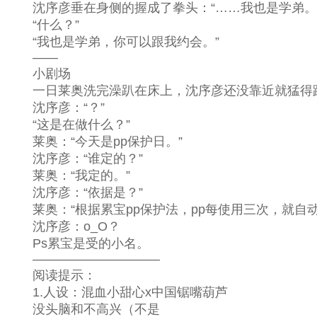
沈序彦垂在身侧的握成了拳头：“……我也是学弟。
“什么？”
“我也是学弟，你可以跟我约会。”
——
小剧场
一日莱奥洗完澡趴在床上，沈序彦还没靠近就猛得
沈序彦：“？”
“这是在做什么？”
莱奥：“今天是pp保护日。”
沈序彦：“谁定的？”
莱奥：“我定的。”
沈序彦：“依据是？”
莱奥：“根据累宝pp保护法，pp每使用三次，就自
沈序彦：o_O？
Ps累宝是受的小名。
——————————
阅读提示：
1.人设：混血小甜心x中国锯嘴葫芦
没头脑和不高兴（不是