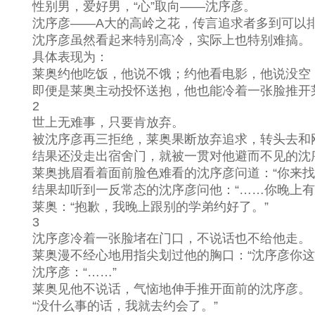
性别男，爱好男，“心”取向——沈序彦。
沈序彦——A大的高岭之花，传言追求者多到可以排到
沈序彦虽然看起来特别高冷，实际上也特别难搞。
具体表现为：
莱奥约他吃饭，他说不饿；约他看电影，他说没空；
即便是莱奥主动投怀送抱，他也能冷着一张脸推开莱奥
2
世上无难事，只要肯放弃。
被沈序彦再三拒绝，莱奥果断放弃追求，转头去和
结果还没走出宿舍门，就被一贯对他避而不见的沈
莱奥挑眉看着面前脸色难看的沈序彦问道：“你来找
结果却听到一反常态的沈序彦问他：“……你晚上有
莱奥：“抱歉，我晚上跟别的学弟约好了。”
3
沈序彦冷着一张脸堵在门口，不说话也不给他走。
莱奥漫不经心地用指尖划过他的胸口：“沈序彦你这
沈序彦：“……”
莱奥见他不说话，气恼地伸手推开面前的沈序彦。
“没什么事的话，我就去约会了。”