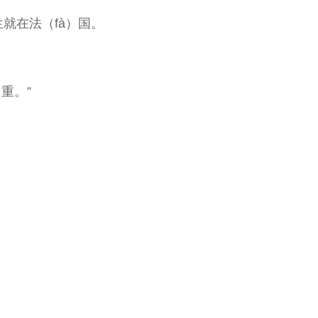
就在法（fà）国。
重。”