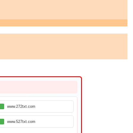
www.272txt.com
www.527txt.com