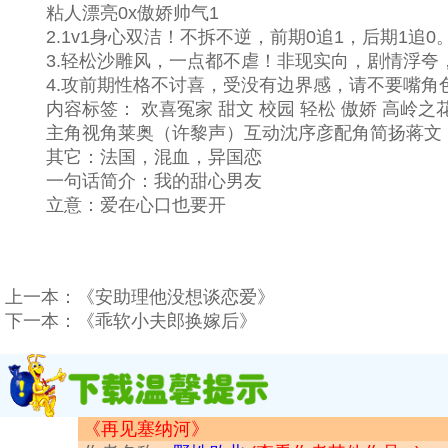
粘人漂亮0x傲娇帅气1
2.1v1身心双洁！不拆不逆，前期0追1，后期1追0
3.轻松沙雕风，一点都不虐！非现实向，剧情浮夸
4.攻前期性格不讨喜，受没有边界感，请不要嘴角
内容标签： 欢喜冤家 甜文 校园 轻松 傲娇 高岭之
主角视角莱奥（许黎声）互动沈序彦配角简扬蒋文
其它：法国，混血，异国恋
一句话简介：我的甜心男友
立意：爱在心口也要开
上一本：
《安助理他没想谈恋爱》
下一本：
《乖软小夫郎换嫁后》
《再见塞纳河》