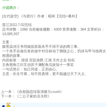
小说简介：
[古代架空] 《与君行》作者：昭闲【完结+番外】
晋江2022.7.02完结
总书评数：1066 当前被收藏数：4309 营养液数：364 文章积分：
14,085,937
文案：
腹黑温润王爷同疯批双面杀手不得不说的两三事。
一个杀手在做任务的途中对目标动了恻隐之心，扔掉马甲与他再次
相遇的故事。
内容标签： 强强 宫廷侯爵 江湖 天作之合 轻松
主角视角江衍互动苏子渊配角沈故知十一寒笙
一句话简介：知己同道，正邪由心。
立意：长生可慕，却不胜真情，更不能越过天下大义。
上一本：
《在校园恋综装浪吸引crush》
下一本：
《二公子家的丑夫郎》