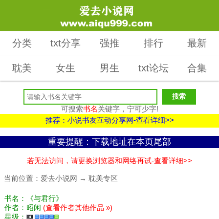
分类
txt分享
强推
排行
最新
耽美
女生
男生
txt论坛
合集
可搜索
书名
关键字，宁可少字!
推荐：小说书友互动分享网-查看详细>>
重要提醒：下载地址在本页尾部
若无法访问，请更换浏览器和网络再试-查看详细>>
当前位置：
爱去小说网
→
耽美专区
书名：《与君行》
作者：昭闲
(查看作者其他作品 »)
星级：