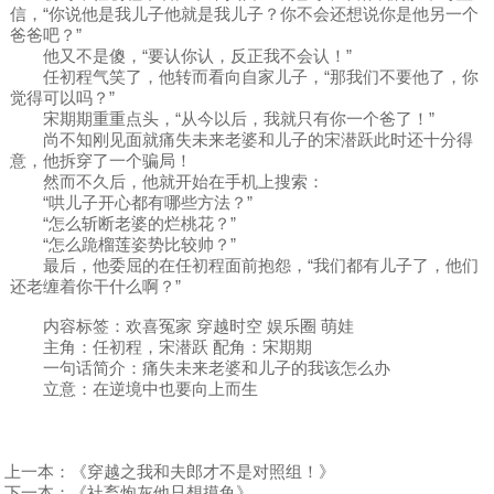
信，“你说他是我儿子他就是我儿子？你不会还想说你是他另一个
爸爸吧？”
他又不是傻，“要认你认，反正我不会认！”
任初程气笑了，他转而看向自家儿子，“那我们不要他了，你
觉得可以吗？”
宋期期重重点头，“从今以后，我就只有你一个爸了！”
尚不知刚见面就痛失未来老婆和儿子的宋潜跃此时还十分得
意，他拆穿了一个骗局！
然而不久后，他就开始在手机上搜索：
“哄儿子开心都有哪些方法？”
“怎么斩断老婆的烂桃花？”
“怎么跪榴莲姿势比较帅？”
最后，他委屈的在任初程面前抱怨，“我们都有儿子了，他们
还老缠着你干什么啊？”
内容标签：欢喜冤家 穿越时空 娱乐圈 萌娃
主角：任初程，宋潜跃 配角：宋期期
一句话简介：痛失未来老婆和儿子的我该怎么办
立意：在逆境中也要向上而生
上一本：
《穿越之我和夫郎才不是对照组！》
下一本：
《社畜炮灰他只想摸鱼》