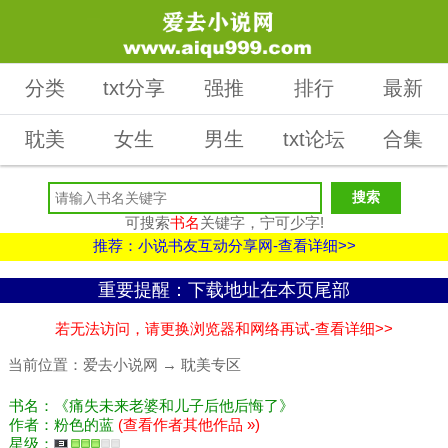
分类
txt分享
强推
排行
最新
耽美
女生
男生
txt论坛
合集
可搜索
书名
关键字，宁可少字!
推荐：小说书友互动分享网-查看详细>>
重要提醒：下载地址在本页尾部
若无法访问，请更换浏览器和网络再试-查看详细>>
当前位置：
爱去小说网
→
耽美专区
书名：《痛失未来老婆和儿子后他后悔了》
作者：粉色的蓝
(查看作者其他作品 »)
星级：