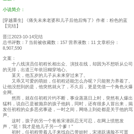
小说简介：
[穿越重生] 《痛失未来老婆和儿子后他后悔了》作者：粉色的蓝
【完结】
晋江2023-10-14完结
总书评数：7 当前被收藏数：157 营养液数：11 文章积分：
8,907,590
文案：
十八线演员任初程长相出众、演技在线，却因为不想听从公司
的无排，出道三年依旧糊穿地心。
某天，他五岁的儿子从未来穿过来了。
又乖又可爱的萌娃，任初程还能怎么办呢？只能努力养着了。
让他没想到的是，他突然就火了，不久后，更是凭借一个角色火爆
全网。
然而，就在任初程片约不断，事业蒸蒸日上时，突然有人爆出
猛料，说自己是被抛弃的孩子他妈，同时，还有很多人冒出来，揭
发任初程的众多恶劣事迹，一时之间，网络上到处都是关于他的骂
声。
这时，孩子的另一个爸爸宋潜跃忍无可忍，在网上愤怒发
声，“屁！我才是他儿子另一个爹！”
初时，任初程带着儿子来找自己带娃时，宋潜跃满脸不可置