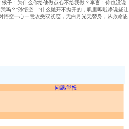
闹啊？猴子：为什么你给他做点心不给我做？李言：你也没说
我吗？”孙悟空：“什么抛开不抛开的，叽里呱啦净说些让
，对悟空一心一意攻受双初恋，无白月光无替身，从救命恩
问题/举报