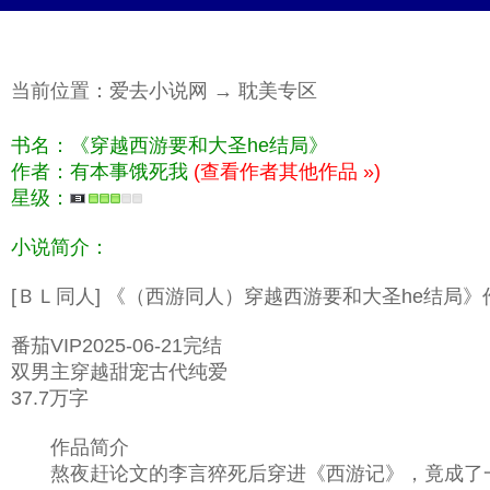
当前位置：
爱去小说网
→
耽美专区
书名：《穿越西游要和大圣he结局》
作者：有本事饿死我
(查看作者其他作品 »)
星级：
小说简介：
[ＢＬ同人] 《（西游同人）穿越西游要和大圣he结局
番茄VIP2025-06-21完结
双男主穿越甜宠古代纯爱
37.7万字
作品简介
熬夜赶论文的李言猝死后穿进《西游记》，竟成了一