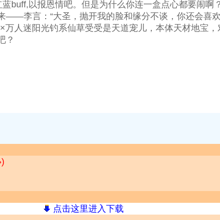
红蓝buff,以报恩情吧。但是为什么你连一盒点心都要
来——李言：“大圣，抛开我的脸和缘分不谈，你还会喜欢
攻×万人迷阳光钓系仙草受受是天道宠儿，本体天材地宝
吧？
)
点击这里进入下载