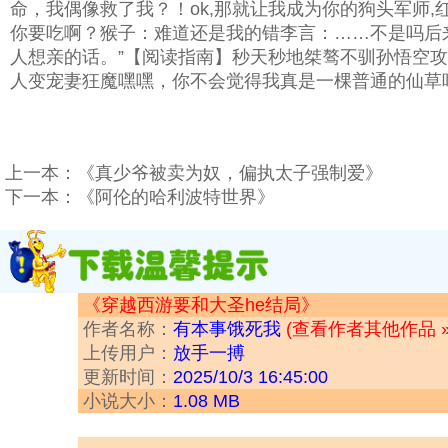
命，我偶像救了我？！ok,那就让我成为你的狗头军师,
你要吃啊？猴子：难道还是我的错李言：……不是吗后
人想亲的话。”【阅读指南】秒天秒地桀骜不驯孙悟空
人变宠妻狂魔嘿嘿，你不会觉得我真是一棵普通的仙草
上一本：
《真少爷被卖为奴，偏执太子强制爱》
下一本：
《阿伦的哈利波特世界》
《穿越西游要和大圣he结局》
作者名称：
有本事饿死我
(查看作者其他作品 »
上传用户：
放手一搏
更新时间：
2025/10/3 16:45:00
小说大小：
1.08 MB