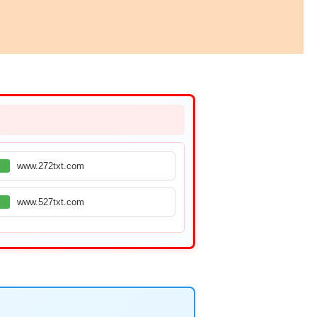
www.272txt.com
www.527txt.com