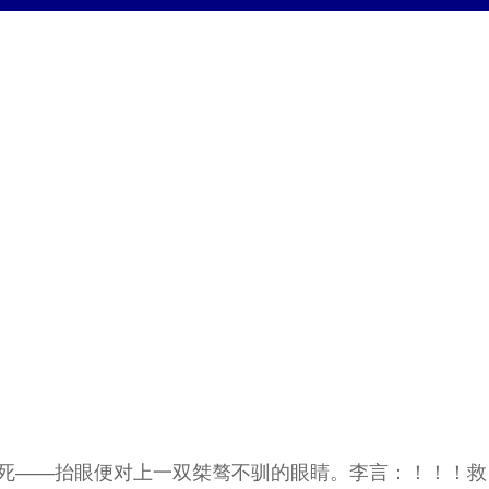
死——抬眼便对上一双桀骜不驯的眼睛。李言：！！！救