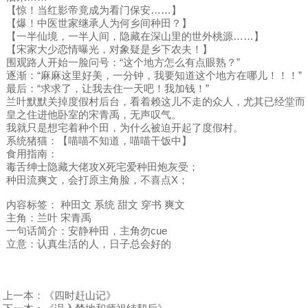
【惊！当红影帝竟成为看门保安……】
【爆！中医世家继承人为何乡间种田？】
【一半仙境，一半人间，隐藏在深山里的世外桃源……】
【宋家大少恋情曝光，对象疑是乡下农夫！】
围观路人开始一脸问号：“这个地方怎么有点眼熟？”
逐渐：“麻麻这里好美，一分钟，我要知道这个地方在哪儿！！！”
最后：“求求了，让我去住一天吧！我加钱！”
兰叶默默关掉度假村后台，看着赖这儿不走的众人，尤其已经堂而
皇之住进他卧室的宋青禹，无声叹气。
我就只是想宅着种个田，为什么被迫开起了度假村。
系统猪猫：【喵喵不知道，喵喵干饭中】
食用指南：
毒舌绅士隐藏大佬攻X死宅爱种田炮灰受；
种田流爽文，会打原主角脸，不喜点X；
内容标签： 种田文 系统 甜文 穿书 爽文
主角：兰叶 宋青禹
一句话简介：安静种田，主角勿cue
立意：认真生活的人，日子总会好的
上一本：
《四时赶山记》