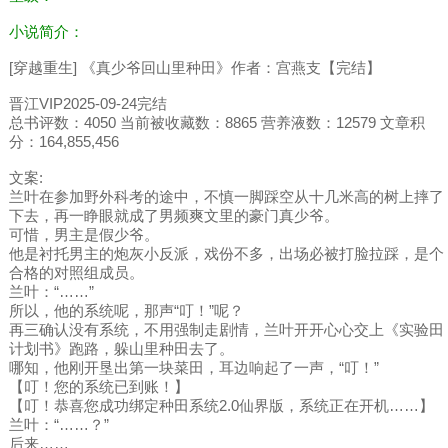
小说简介：
[穿越重生] 《真少爷回山里种田》作者：宫燕支【完结】
晋江VIP2025-09-24完结
总书评数：4050 当前被收藏数：8865 营养液数：12579 文章积
分：164,855,456
文案:
兰叶在参加野外科考的途中，不慎一脚踩空从十几米高的树上摔了
下去，再一睁眼就成了男频爽文里的豪门真少爷。
可惜，男主是假少爷。
他是衬托男主的炮灰小反派，戏份不多，出场必被打脸拉踩，是个
合格的对照组成员。
兰叶：“……”
所以，他的系统呢，那声“叮！”呢？
再三确认没有系统，不用强制走剧情，兰叶开开心心交上《实验田
计划书》跑路，躲山里种田去了。
哪知，他刚开垦出第一块菜田，耳边响起了一声，“叮！”
【叮！您的系统已到账！】
【叮！恭喜您成功绑定种田系统2.0仙界版，系统正在开机……】
兰叶：“……？”
后来……