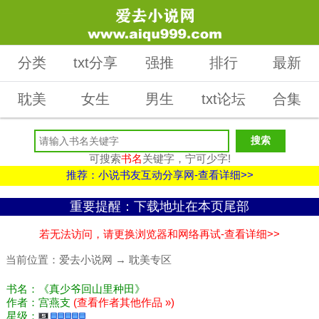
分类
txt分享
强推
排行
最新
耽美
女生
男生
txt论坛
合集
可搜索
书名
关键字，宁可少字!
推荐：小说书友互动分享网-查看详细>>
重要提醒：下载地址在本页尾部
若无法访问，请更换浏览器和网络再试-查看详细>>
当前位置：
爱去小说网
→
耽美专区
书名：《真少爷回山里种田》
作者：宫燕支
(查看作者其他作品 »)
星级：