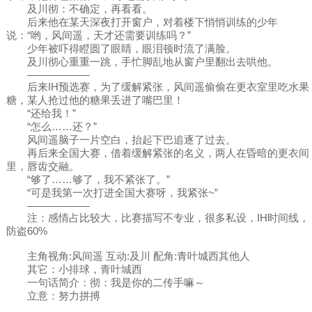
及川彻：不确定，再看看。
后来他在某天深夜打开窗户，对着楼下悄悄训练的少年
说：“哟，风间遥，天才还需要训练吗？”
少年被吓得瞪圆了眼睛，眼泪顿时流了满脸。
及川彻心重重一跳，手忙脚乱地从窗户里翻出去哄他。
——————
后来IH预选赛，为了缓解紧张，风间遥偷偷在更衣室里吃水果
糖，某人抢过他的糖果丢进了嘴巴里！
“还给我！”
“怎么……还？”
风间遥脑子一片空白，抬起下巴追逐了过去。
再后来全国大赛，借着缓解紧张的名义，两人在昏暗的更衣间
里，唇齿交融。
“够了……够了，我不紧张了。”
“可是我第一次打进全国大赛呀，我紧张~”
——————
注：感情占比较大，比赛描写不专业，很多私设，IH时间线，
防盗60%
主角视角:风间遥 互动:及川 配角:青叶城西其他人
其它：小排球，青叶城西
一句话简介：彻：我是你的二传手嘛～
立意：努力拼搏