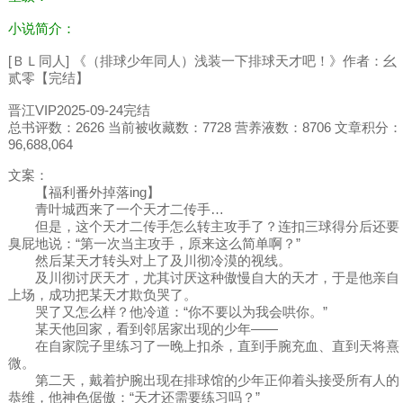
小说简介：
[ＢＬ同人] 《（排球少年同人）浅装一下排球天才吧！》作者：幺
贰零【完结】
晋江VIP2025-09-24完结
总书评数：2626 当前被收藏数：7728 营养液数：8706 文章积分：
96,688,064
文案：
【福利番外掉落ing】
青叶城西来了一个天才二传手…
但是，这个天才二传手怎么转主攻手了？连扣三球得分后还要
臭屁地说：“第一次当主攻手，原来这么简单啊？”
然后某天才转头对上了及川彻冷漠的视线。
及川彻讨厌天才，尤其讨厌这种傲慢自大的天才，于是他亲自
上场，成功把某天才欺负哭了。
哭了又怎么样？他冷道：“你不要以为我会哄你。”
某天他回家，看到邻居家出现的少年——
在自家院子里练习了一晚上扣杀，直到手腕充血、直到天将熹
微。
第二天，戴着护腕出现在排球馆的少年正仰着头接受所有人的
恭维，他神色倨傲：“天才还需要练习吗？”