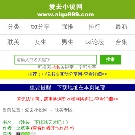
分类
txt分享
强推
排行
最新
耽美
女生
男生
txt论坛
合集
可搜索
书名
关键字，宁可少字!
推荐：小说书友互动分享网-查看详细>>
重要提醒：下载地址在本页尾部
若无法访问，请更换浏览器和网络再试-查看详细>>
当前位置：
爱去小说网
→
耽美专区
书名：《浅装一下排球天才吧！》
作者：幺贰零
(查看作者其他作品 »)
星级：