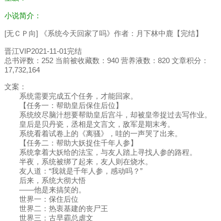
小说简介：
[无ＣＰ向] 《系统今天回家了吗》作者：月下林中鹿【完结】
晋江VIP2021-11-01完结
总书评数：252 当前被收藏数：940 营养液数：820 文章积分：
17,732,164
文案：
系统需要完成五个任务，才能回家。
【任务一：帮助皇后保住后位】
系统绞尽脑汁想要帮助皇后宫斗，却被皇帝捉过去写作业。
皇后是贝丹瓷，丞相是文言文，敌军是期末考。
系统看着试卷上的《离骚》，哇的一声哭了出来。
【任务二：帮助大妖捉住千年人参】
系统拿着大妖给的法宝，与友人踏上寻找人参的路程。
半夜，系统被绑了起来，友人则在烧水。
友人道：“我就是千年人参，感动吗？”
后来，系统大彻大悟
——他是来搞笑的。
世界一：保住后位
世界二：热衷基建的丧尸王
世界三：古早霸总虐文