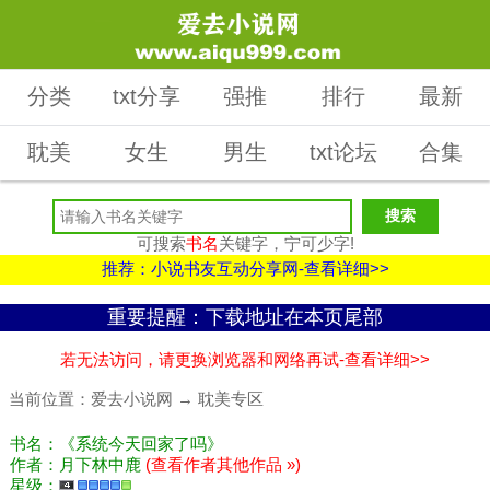
分类
txt分享
强推
排行
最新
耽美
女生
男生
txt论坛
合集
可搜索
书名
关键字，宁可少字!
推荐：小说书友互动分享网-查看详细>>
重要提醒：下载地址在本页尾部
若无法访问，请更换浏览器和网络再试-查看详细>>
当前位置：
爱去小说网
→
耽美专区
书名：《系统今天回家了吗》
作者：月下林中鹿
(查看作者其他作品 »)
星级：