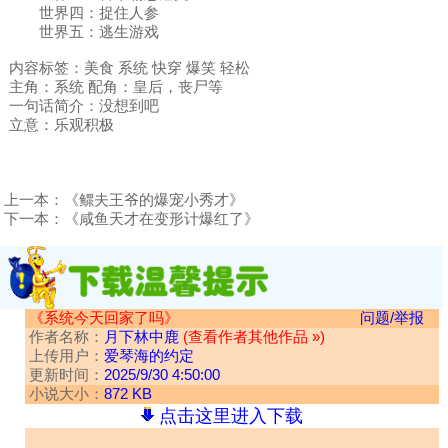
世界四：捉住人参
世界五：逃生游戏
内容标签：美食 系统 快穿 爆笑 轻松
主角：系统 配角：皇后，丧尸等
一句话简介：没想到吧
立意：乐观积极
上一本：
《鳏夫王爷的爆宠小秀才》
下一本：
《咸鱼天才在变形计爆红了》
《系统今天回家了吗》
问题/举报
作者名称：
月下林中鹿
(查看作者其他作品 »)
上传用户：
爱琴海的约定
更新时间：
2025/9/30 4:50:00
小说大小：
872 KB
点击这里进入下载