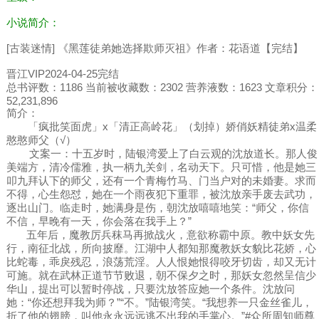
小说简介：
[古装迷情] 《黑莲徒弟她选择欺师灭祖》作者：花语道【完结】
晋江VIP2024-04-25完结
总书评数：1186 当前被收藏数：2302 营养液数：1623 文章积分：
52,231,896
简介：
「疯批笑面虎」x「清正高岭花」（划掉）娇俏妖精徒弟x温柔
憨憨师父（√）
文案一：十五岁时，陆银湾爱上了白云观的沈放道长。那人俊
美端方，清冷儒雅，执一柄九关剑，名动天下。只可惜，他是她三
叩九拜认下的师父，还有一个青梅竹马、门当户对的未婚妻。求而
不得，心生怨怼，她在一个雨夜犯下重罪，被沈放亲手废去武功，
逐出山门。临走时，她满身是伤，朝沈放嘻嘻地笑：“师父，你信
不信，早晚有一天，你会落在我手上？”
五年后，魔教厉兵秣马再掀战火，意欲称霸中原。教中妖女先
行，南征北战，所向披靡。江湖中人都知那魔教妖女貌比花娇，心
比蛇毒，乖戾残忍，浪荡荒淫。人人恨她恨得咬牙切齿，却又无计
可施。就在武林正道节节败退，朝不保夕之时，那妖女忽然呈信少
华山，提出可以暂时停战，只要沈放答应她一个条件。沈放问
她：“你还想拜我为师？”“不。”陆银湾笑。“我想养一只金丝雀儿，
折了他的翅膀，叫他永永远远逃不出我的手掌心。”#众所周知师尊