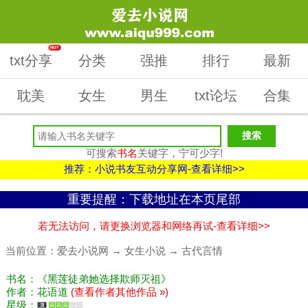
HOT
txt分享
分类
强推
排行
最新
耽美
女生
男生
txt论坛
合集
可搜索
书名
关键字，宁可少字!
推荐：小说书友互动分享网-查看详细>>
重要提醒：下载地址在本页尾部
若无法访问，请更换浏览器和网络再试-查看详细>>
当前位置：
爱去小说网
→
女生小说
→
古代言情
书名：《黑莲徒弟她选择欺师灭祖》
作者：花语道
(查看作者其他作品 »)
星级：