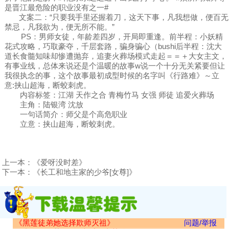
是晋江最危险的职业没有之一#
文案二：“只要我手里还握着刀，这天下事，凡我想做，便百无
禁忌，凡我欲为，便无所不能。”
PS：男师女徒，年龄差四岁，开局即重逢。前半程：小妖精
花式攻略，巧取豪夺，千层套路，骗身骗心（bushi后半程：沈大
道长食髓知味却惨遭抛弃，追妻火葬场模式走起＝＝＋大女主文，
有事业线，总体来说还是个温暖的故事w说一个十分无关紧要但让
我很执念的事，这个故事最初成型时候的名字叫《行路难》～立
意:挟山超海，断蛟刺虎。
内容标签：江湖 天作之合 青梅竹马 女强 师徒 追爱火葬场
主角：陆银湾 沈放
一句话简介：师父是个高危职业
立意：挟山超海，断蛟刺虎。
上一本：
《爱呀没时差》
下一本：
《长工和地主家的少爷[女尊]》
《黑莲徒弟她选择欺师灭祖》
问题/举报