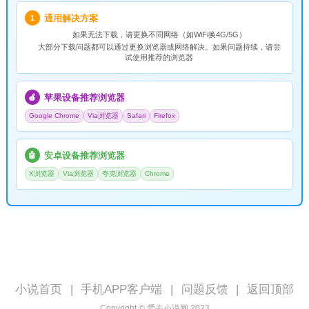
通用解决方案
1
如果无法下载，请
更换不同网络
（如WiFi换4G/5G）
大部分下载问题都可以通过更换浏览器或网络解决。如果问题持续，请尝
试使用推荐的浏览器
苹果设备推荐浏览器
🍎
Google Chrome
Via浏览器
Safari
Firefox
安卓设备推荐浏览器
🤖
X浏览器
Via浏览器
夸克浏览器
Chrome
小说首页
|
手机APP客户端
|
问题反馈
|
返回顶部
Copyright © 爱去小说网 2023