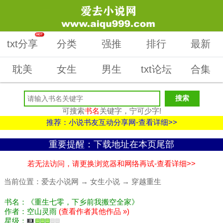
HOT
txt分享
分类
强推
排行
最新
耽美
女生
男生
txt论坛
合集
可搜索
书名
关键字，宁可少字!
推荐：小说书友互动分享网-查看详细>>
重要提醒：下载地址在本页尾部
若无法访问，请更换浏览器和网络再试-查看详细>>
当前位置：
爱去小说网
→
女生小说
→
穿越重生
书名：《重生七零，下乡前我搬空全家》
作者：空山灵雨
(查看作者其他作品 »)
星级：