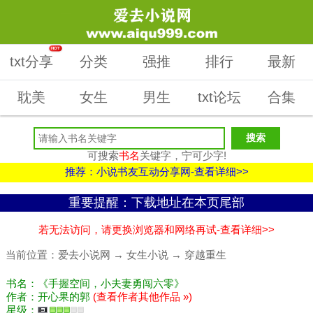
HOT
txt分享
分类
强推
排行
最新
耽美
女生
男生
txt论坛
合集
可搜索
书名
关键字，宁可少字!
推荐：小说书友互动分享网-查看详细>>
重要提醒：下载地址在本页尾部
若无法访问，请更换浏览器和网络再试-查看详细>>
当前位置：
爱去小说网
→
女生小说
→
穿越重生
书名：《手握空间，小夫妻勇闯六零》
作者：开心果的郭
(查看作者其他作品 »)
星级：