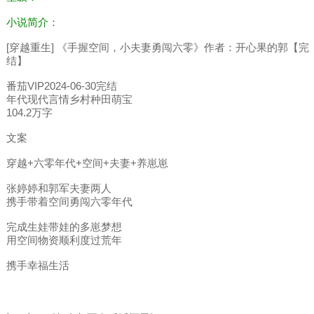
小说简介：
[穿越重生] 《手握空间，小夫妻勇闯六零》作者：开心果的郭【完
结】
番茄VIP2024-06-30完结
年代现代言情乡村种田萌宝
104.2万字
文案
穿越+六零年代+空间+夫妻+养崽崽
张婷婷和郭军夫妻两人
携手带着空间勇闯六零年代
完成生娃带娃的多崽梦想
用空间物资顺利度过荒年
携手幸福生活