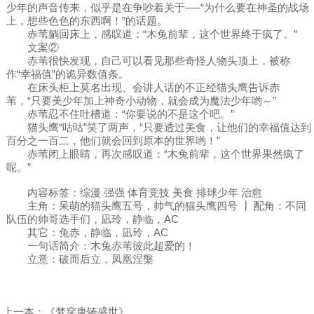
少年的声音传来，似乎是在争吵着关于──“为什么要在神圣的战场
上，想些色色的东西啊！”的话题。
赤苇躺回床上，感叹道：“木兔前辈，这个世界终于疯了。”
文案②
赤苇很快发现，自己可以看见那些奇怪人物头顶上，被称
作“幸福值”的诡异数值条。
在床头柜上莫名出现、会讲人话的不正经猫头鹰告诉赤
苇，“只要美少年加上神奇小动物，就会成为魔法少年哟～”
赤苇忍不住吐槽道：“你要说的不是这个吧。”
猫头鹰“咕咕”笑了两声，“只要透过美食，让他们的幸福值达到
百分之一百二，他们就会回到原本的世界哟！”
赤苇闭上眼睛，再次感叹道：“木兔前辈，这个世界果然疯了
呢。”
内容标签：综漫 强强 体育竞技 美食 排球少年 治愈
主角：呆萌的猫头鹰五号，帅气的猫头鹰四号 ┃ 配角：不同
队伍的帅哥选手们，凪玲，静临，AC
其它：兔赤，静临，凪玲，AC
一句话简介：木兔赤苇彼此超爱的！
立意：破而后立，凤凰涅槃
上一本：
《梦穿唐铸盛世》