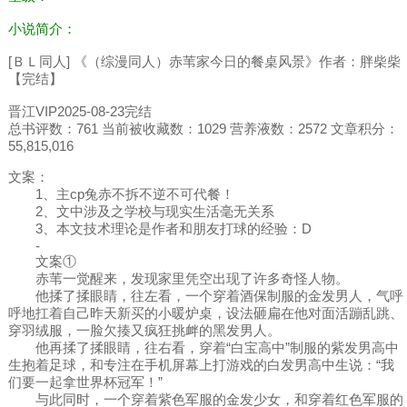
小说简介：
[ＢＬ同人] 《（综漫同人）赤苇家今日的餐桌风景》作者：胖柴柴
【完结】
晋江VIP2025-08-23完结
总书评数：761 当前被收藏数：1029 营养液数：2572 文章积分：
55,815,016
文案：
1、主cp兔赤不拆不逆不可代餐！
2、文中涉及之学校与现实生活毫无关系
3、本文技术理论是作者和朋友打球的经验：D
-
文案①
赤苇一觉醒来，发现家里凭空出现了许多奇怪人物。
他揉了揉眼睛，往左看，一个穿着酒保制服的金发男人，气呼
呼地扛着自己昨天新买的小暖炉桌，设法砸扁在他对面活蹦乱跳、
穿羽绒服，一脸欠揍又疯狂挑衅的黑发男人。
他再揉了揉眼睛，往右看，穿着“白宝高中”制服的紫发男高中
生抱着足球，和专注在手机屏幕上打游戏的白发男高中生说：“我
们要一起拿世界杯冠军！”
与此同时，一个穿着紫色军服的金发少女，和穿着红色军服的