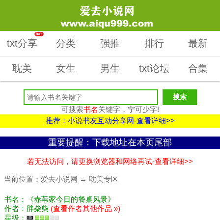
HOT
txt分享
分类
强推
排行
最新
耽美
女生
男生
txt论坛
合集
可搜索
书名
关键字，宁可少字!
推荐：小说书友互动分享网-查看详细>>
重要提醒：下载地址在本页尾部
若无法访问，请更换浏览器和网络再试-查看详细>>
当前位置：
爱去小说网
→
耽美专区
书名：《赤苇家今日的餐桌风景》
作者：胖柴柴
(查看作者其他作品 »)
星级：