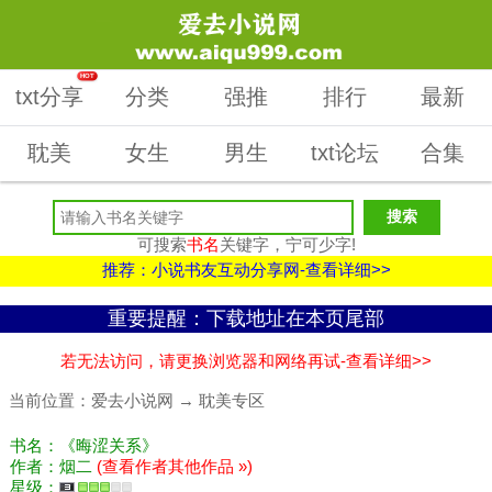
HOT
txt分享
分类
强推
排行
最新
耽美
女生
男生
txt论坛
合集
可搜索
书名
关键字，宁可少字!
推荐：小说书友互动分享网-查看详细>>
重要提醒：下载地址在本页尾部
若无法访问，请更换浏览器和网络再试-查看详细>>
当前位置：
爱去小说网
→
耽美专区
书名：《晦涩关系》
作者：烟二
(查看作者其他作品 »)
星级：