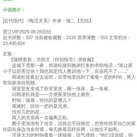
小说简介：
[近代现代] 《晦涩关系》作者：烟二【完结】
晋江VIP2025-08-26完结
总书评数：337 当前被收藏数：2131 营养液数：553 文章积分：
23,490,654
文案：
【随榜更新，关联文《特别指导》求收藏】
连城下雪那一夜，韩凌松接到胞弟打来的求助电话：“谁让那
小子以前害过你！我也就是找人教训他一下，应该死不了……”
韩凌松连夜赶去远郊，在雪地里找到了奄奄一息的时响，将人
带回家亲自照顾。
寝室室友变成了卧室室友，睡一张床，盖一条被。
问韩凌松就是——方便夜里扶他上厕所。
时响：慢着，你扶的是哪儿？
落难时，扶你一把的是兄弟。
扶你几把的是……
两人的关系再一次偏离正轨。
圈子里渐渐有了传言，说韩总手段狠厉，把曾经得罪自己的家
伙囚在身边当金丝雀，每天换着花样折腾，让他生不如死。
浑身无力的时响看着一床狼藉，语气埋怨：“他们没说错，你