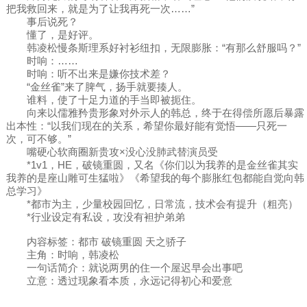
把我救回来，就是为了让我再死一次……”
事后说死？
懂了，是好评。
韩凌松慢条斯理系好衬衫纽扣，无限膨胀：“有那么舒服吗？”
时响：……
时响：听不出来是嫌你技术差？
“金丝雀”来了脾气，扬手就要揍人。
谁料，使了十足力道的手当即被扼住。
向来以儒雅矜贵形象对外示人的韩总，终于在得偿所愿后暴露
出本性：“以我们现在的关系，希望你最好能有觉悟——只死一
次，可不够。”
嘴硬心软商圈新贵攻×没心没肺武替演员受
*1v1，HE，破镜重圆，又名《你们以为我养的是金丝雀其实
我养的是座山雕可生猛啦》《希望我的每个膨胀红包都能自觉向韩
总学习》
*都市为主，少量校园回忆，日常流，技术会有提升（粗亮）
*行业设定有私设，攻没有袒护弟弟
内容标签：都市 破镜重圆 天之骄子
主角：时响，韩凌松
一句话简介：就说两男的住一个屋迟早会出事吧
立意：透过现象看本质，永远记得初心和爱意