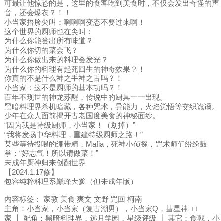
可最让他惊恐的是，这里的食客吃到美食时，不仅会发出奇怪的声
音，还会爆衣？！！
小当家捂脸尖叫：啊啊啊变态不要过来啊！
这个世界的厨师也在尖叫：
为什么你能尝出所有味道？
为什么你切的菜会飞？
为什么你做出来的料理会发光？
为什么你的料理有起死回生的神奇效果？！
你真的不是什么神之手神之舌吗？！
小当家：这不是厨师的基本功吗？！
百年不现世的神龙苏醒，传说中的厨具一一出现。
黑暗料理界杀机暗藏，各种咒术，异能力，火焰觉悟等交织诡谲。
少年在众人面前揭开古老国度美食的神秘面纱。
“因为我是特级厨师，小当家！（划掉）”
“我将发扬中华料理，重建特级厨师之路！”
某些等待投喂的绷带精，Mafia，死神小侦探，咒术师们纷纷鼓
掌：“好志气！所以请做菜！”
未成年厨神归来创翻世界
【2024.1.17修】
包容纯粹料理系巅峰大爹（但未成年版）
内容标签： 家教 美食 爽文 文野 咒回 柯南
主角：小当家，小当家（复古潮男），小当家Q，彗星神□□
家 ┃ 配角：黑暗料理界，远月学园，星级评级 ┃ 其它：食戟，小