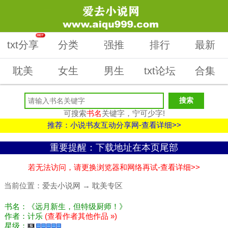
HOT
txt分享
分类
强推
排行
最新
耽美
女生
男生
txt论坛
合集
可搜索
书名
关键字，宁可少字!
推荐：小说书友互动分享网-查看详细>>
重要提醒：下载地址在本页尾部
若无法访问，请更换浏览器和网络再试-查看详细>>
当前位置：
爱去小说网
→
耽美专区
书名：《远月新生，但特级厨师！》
作者：计乐
(查看作者其他作品 »)
星级：