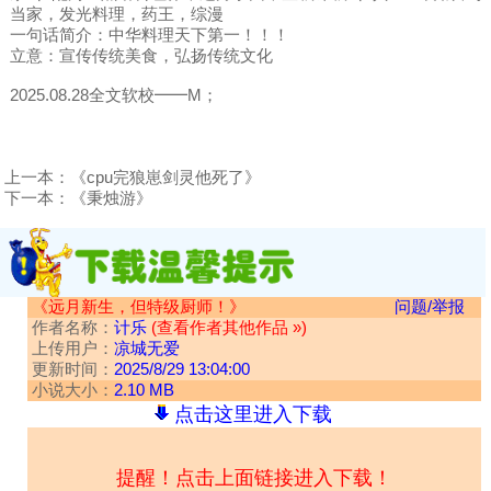
当家，发光料理，药王，综漫
一句话简介：中华料理天下第一！！！
立意：宣传传统美食，弘扬传统文化
2025.08.28全文软校━━M；
上一本：
《cpu完狼崽剑灵他死了》
下一本：
《秉烛游》
《远月新生，但特级厨师！》
问题/举报
作者名称：
计乐
(查看作者其他作品 »)
上传用户：
凉城无爱
更新时间：
2025/8/29 13:04:00
小说大小：
2.10 MB
点击这里进入下载
提醒！点击上面链接进入下载！