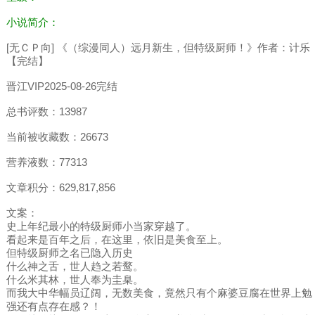
小说简介：
[无ＣＰ向] 《（综漫同人）远月新生，但特级厨师！》作者：计乐
【完结】
晋江VIP2025-08-26完结
总书评数：13987
当前被收藏数：26673
营养液数：77313
文章积分：629,817,856
文案：
史上年纪最小的特级厨师小当家穿越了。
看起来是百年之后，在这里，依旧是美食至上。
但特级厨师之名已隐入历史
什么神之舌，世人趋之若鹜。
什么米其林，世人奉为圭臬。
而我大中华幅员辽阔，无数美食，竟然只有个麻婆豆腐在世界上勉
强还有点存在感？！